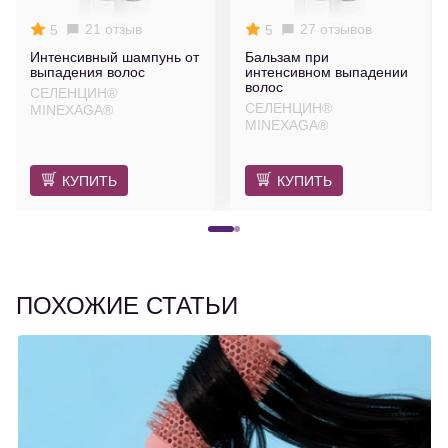
21 отзыв
27 отзывов
5
5
Интенсивный шампунь от
Бальзам при
выпадения волос
интенсивном выпадении
волос
СЕЛЕНЦИН®
СЕЛЕНЦИН®
MINEXAGA®
MINEXAGA®
КУПИТЬ
КУПИТЬ
ПОХОЖИЕ СТАТЬИ