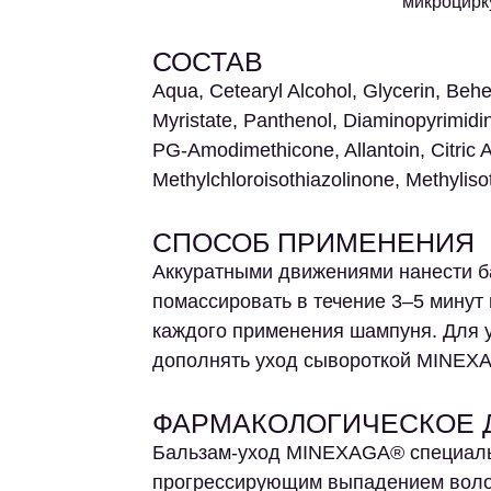
микроцир
СОСТАВ
Aqua, Cetearyl Alcohol, Glycerin, Beh
Myristate, Panthenol, Diaminopyrimidi
PG-Amodimethicone, Allantoin, Citric 
Methylchloroisothiazolinone, Methyliso
СПОСОБ ПРИМЕНЕНИЯ
Аккуратными движениями нанести б
помассировать в течение 3–5 минут
каждого применения шампуня. Для 
дополнять уход сывороткой MINEX
ФАРМАКОЛОГИЧЕСКОЕ 
Бальзам-уход MINEXAGA® специаль
прогрессирующим выпадением волос