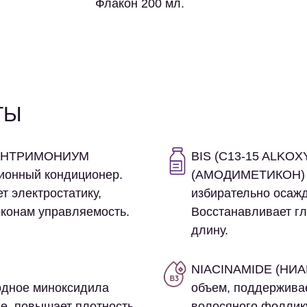
Флакон 200 мл.
ТЫ
ГЕНТРИМОНИУМ
BIS (C13-15 ALKO
ионный кондиционер.
(АМОДИМЕТИКОН
т электростатику,
избирательно осажд
оконам управляемость.
Восстанавливает гл
длину.
NIACINAMIDE (НИ
одное миноксидила
объем, поддерживае
е, повышает плотность
волосяного фоллик