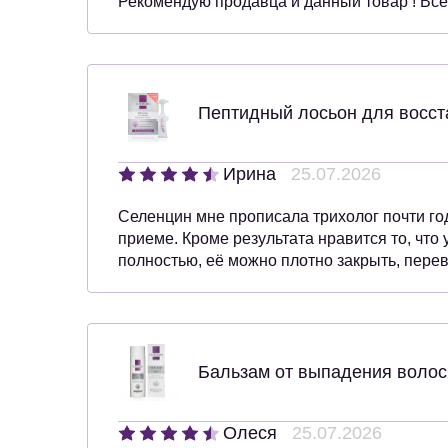
Рекомендую продавца и данный товар ! Всё
Пептидный лосьон для восст
Ирина
25.07.2026
Селенцин мне прописала трихолог почти год
приеме. Кроме результата нравится то, что 
полностью, её можно плотно закрыть, пере
Бальзам от выпадения волос
Олеся
25.07.2026