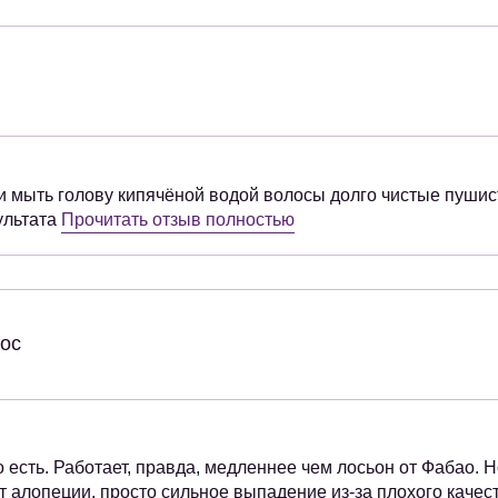
и мыть голову кипячёной водой волосы долго чистые пуши
ультата
Прочитать отзыв полностью
ос
о есть. Работает, правда, медленнее чем лосьон от Фабао. Н
т алопеции, просто сильное выпадение из-за плохого качес