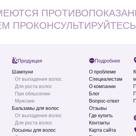
МЕЮТСЯ ПРОТИВОПОКАЗАН
ЕМ ПРОКОНСУЛЬТИРУЙТЕСЬ
Продукция
Подробнее
Шампуни
О проблеме
Ю
От выпадения волос
Специалистам
м
Для роста волос
О компании
П
При облысении
Блог
П
Мужские
Вопрос-ответ
П
Бальзамы для волос
Отзывы
От выпадения волос
Где купить
Для роста волос
Контакты
Лосьоны для волос
Карта сайта