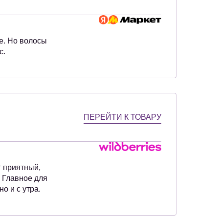
е. Но волосы
с.
ПЕРЕЙТИ К ТОВАРУ
т приятный,
. Главное для
о и с утра.