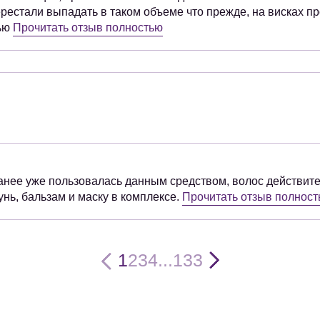
перестали выпадать в таком объеме что прежде, на висках п
тью
Прочитать отзыв полностью
анее уже пользовалась данным средством, волос действит
нь, бальзам и маску в комплексе.
Прочитать отзыв полнос
1
2
3
4
...
133