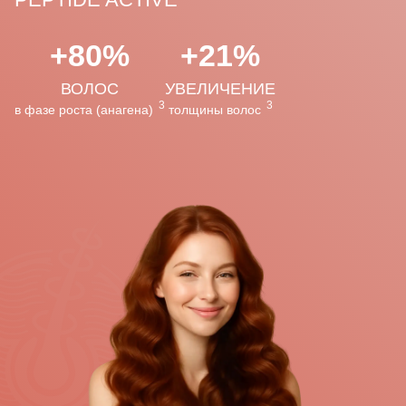
+80%
+21%
ВОЛОС
УВЕЛИЧЕНИЕ
3
3
в фазе роста (анагена)
толщины волос