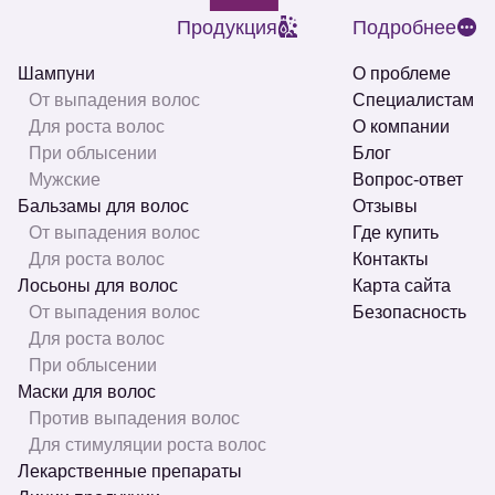
Продукция
Подробнее
Шампуни
О проблеме
От выпадения волос
Специалистам
Для роста волос
О компании
При облысении
Блог
Мужские
Вопрос-ответ
Бальзамы для волос
Отзывы
От выпадения волос
Где купить
Для роста волос
Контакты
Лосьоны для волос
Карта сайта
От выпадения волос
Безопасность
Для роста волос
При облысении
Маски для волос
Против выпадения волос
Для стимуляции роста волос
Лекарственные препараты