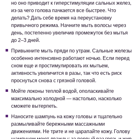
но оно приводит к гиперстимуляции сальных желез,
из-за чего голова пачкается все быстрее. Что
делать? Дать себе время на переустановку
привычного режима. Начните мыть волосы через
день, постепенно увеличив промежуток без мытья
до 2–3 дней.
Привыкните мыть пряди по утрам. Сальные железы
особенно интенсивно работают ночью. Если перед
сном еще и простимулировать их мытьем,
активность увеличится в разы, так что есть риск
проснуться снова с грязной головой.
Мойте локоны теплой водой, ополаскивайте
максимально холодной — настолько, насколько
сможете вытерпеть.
Наносите шампунь на кожу головы и тщательно
размыливайте бережными массажными
движениями. Не трите и не царапайте кожу. Голову
шампунем моют дважды: за первый раз грязь и жир