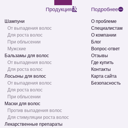
Продукция
Подробнее
Шампуни
О проблеме
От выпадения волос
Специалистам
Для роста волос
О компании
При облысении
Блог
Мужские
Вопрос-ответ
Бальзамы для волос
Отзывы
От выпадения волос
Где купить
Для роста волос
Контакты
Лосьоны для волос
Карта сайта
От выпадения волос
Безопасность
Для роста волос
При облысении
Маски для волос
Против выпадения волос
Для стимуляции роста волос
Лекарственные препараты